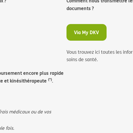
x ?
Comment nous transmettre les 
documents ?
Via My DKV
Vous trouvez ici toutes les in
soins de santé.
ursement encore plus rapide
(*)
te et kinésithérapeute
.
frais médicaux ou de vos
le fois.