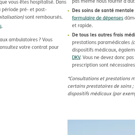
pas même nous fournir d'au
que vous êtes hospitalisé. Dans
 période pré- et post-
Des soins de santé mentale 
italisation)
sont remboursés.
formulaire de dépenses
dûme
et rapide.
s
.
De tous les autres frais mé
aux ambulatoires ? Vous
prestations paramédicales
(
consultez votre contrat pour
dispositifs médicaux, égaleme
DKV
. Vous ne devez donc pas 
prescription sont nécessaires
*Consultations et prestations 
certains prestataires de soins 
dispositifs médicaux (par exempl