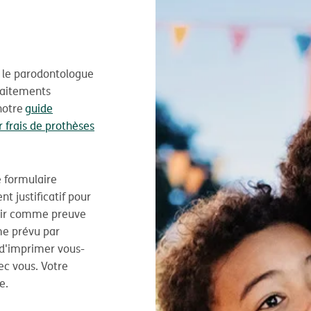
, le parodontologue
raitements
notre
guide
r frais de prothèses
e formulaire
 justificatif pour
rvir comme preuve
me prévu par
e d'imprimer vous-
c vous. Votre
e.