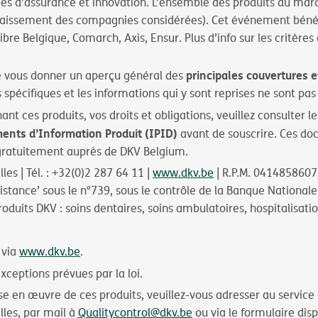
iques d’assurance et innovation. L’ensemble des produits du mar
issement des compagnies considérées). Cet événement bénéfici
ibre Belgique, Comarch, Axis, Ensur. Plus d’info sur les critères 
principales couvertures e
e vous donner un aperçu général des
 spécifiques et les informations qui y sont reprises ne sont pas
 ces produits, vos droits et obligations, veuillez consulter l
ents d’Information Produit (IPID)
avant de souscrire. Ces do
ratuitement auprès de DKV Belgium.
es | Tél. : +32(0)2 287 64 11 |
www.dkv.be
| R.P.M. 0414858607,
istance’ sous le n°739, sous le contrôle de la Banque Nationale
roduits DKV : soins dentaires, soins ambulatoires, hospitalisati
 via
www.dkv.be
.
exceptions prévues par la loi.
mise en œuvre de ces produits, veuillez-vous adresser au service
lles, par mail à
Qualitycontrol@dkv.be
ou via le formulaire disp