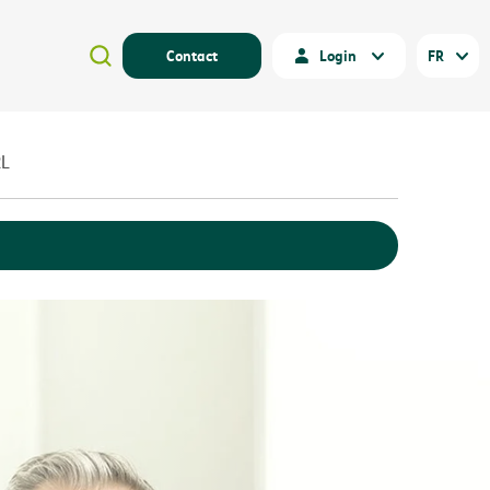
Contact
Login
FR
RL