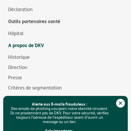
Déclaration
Outils partenaires santé
Hôpital
A propos de DKV
Historique
Direction
Presse
Critères de segmentation
Jobs
Alerte aux E-mails frauduleux :
Durabilité
Des emails de phishing usurpant notre identité circulent.
Ils ne proviennent pas de DKV. Pour votre sécurité, vérifiez
toujours l’adresse de l’expéditeur avant d’ouvrir un
Accessibilité
message ou un lien.
FAQ
Avis important :