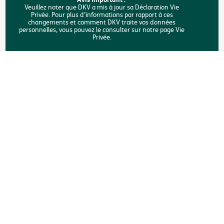
Veuillez noter que DKV a mis à jour sa Déclaration Vie
Privée. Pour plus d’informations par rapport à ces
Rechercher
changements et comment DKV traite vos données
personnelles, vous pouvez le consulter sur notre page Vie
Privée.
Copyright © DKV Belgique
Mentions légales
Vie privée
Déclaration sur les cookies
Accessibilité
Une plainte