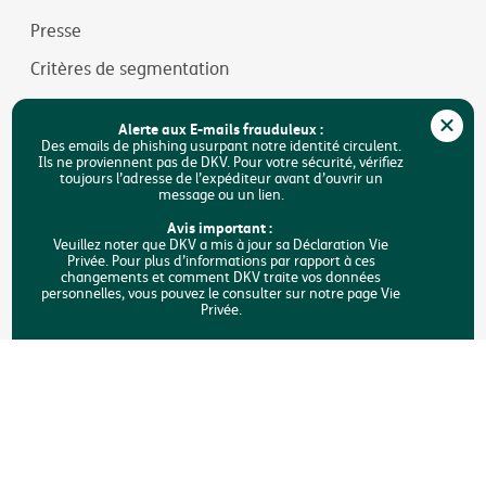
Presse
Critères de segmentation
Jobs
Alerte aux E-mails frauduleux :
Durabilité
Des emails de phishing usurpant notre identité circulent.
Ils ne proviennent pas de DKV. Pour votre sécurité, vérifiez
toujours l’adresse de l’expéditeur avant d’ouvrir un
Accessibilité
message ou un lien.
FAQ
Avis important :
Veuillez noter que DKV a mis à jour sa Déclaration Vie
Privée. Pour plus d’informations par rapport à ces
Rechercher
changements et comment DKV traite vos données
personnelles, vous pouvez le consulter sur notre page Vie
Privée.
Copyright © DKV Belgique
Mentions légales
Vie privée
Déclaration sur les cookies
Accessibilité
Une plainte